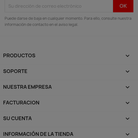
Puede darse de baja en cualquier momento. Para ello, consulte nuestra
información de contacto en el aviso legal.
PRODUCTOS

SOPORTE

NUESTRA EMPRESA

FACTURACION

SU CUENTA

INFORMACIÓN DE LA TIENDA
keyboard_arrow_down