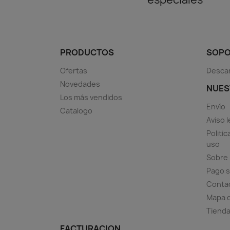
PRODUCTOS
SOPO
Ofertas
Descar
Novedades
NUES
Los más vendidos
Envío
Catalogo
Aviso l
Politi
uso
Sobre
Pago 
Conta
Mapa d
Tiend
FACTURACION