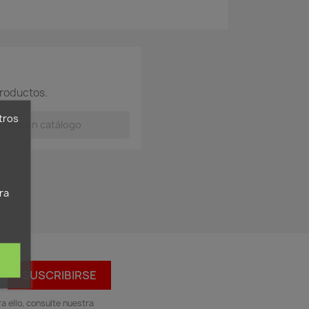
roductos.
tros
ra
 ello, consulte nuestra