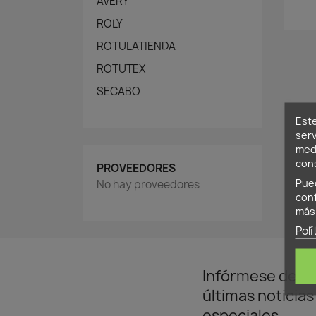
AVERY
ROLY
ROTULATIENDA
ROTUTEX
SECABO
Este
serv
medi
cons
PROVEEDORES
Pued
No hay proveedores
conf
más 
Polí
Infórmese de n
últimas noticias
especiales