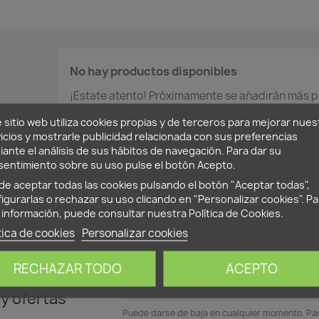
No hay productos disponibles
¡Estate atento! Próximamente se añadirán más p
 sitio web utiliza cookies propias y de terceros para mejorar nues
search
icios y mostrarle publicidad relacionada con sus preferencias
ante el análisis de sus hábitos de navegación. Para dar su
entimiento sobre su uso pulse el botón Acepto.
e aceptar todas las cookies pulsando el botón "Aceptar todas",
igurarlas o rechazar su uso clicando en "Personalizar cookies". Pa
información, puede consultar nuestra
Política de Cookies
.
tica de cookies
Personalizar cookies
RECHAZAR TODO
ACEPTO
uestras
 y ofertas
Puede darse de baja en cualquier momento. Para