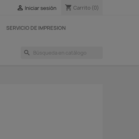
shopping_cart

Carrito
(0)
Iniciar sesión
SERVICIO DE IMPRESION
search