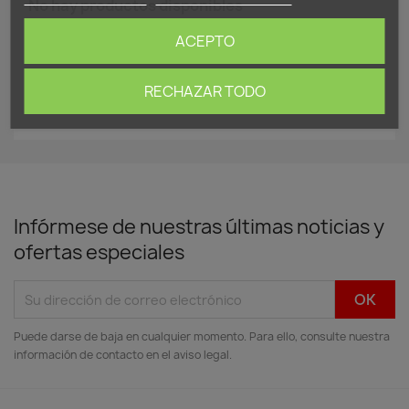
No hay productos disponibles
¡Estate atento! Próximamente se añadirán más
ACEPTO
productos.
RECHAZAR TODO
search
Infórmese de nuestras últimas noticias y
ofertas especiales
Puede darse de baja en cualquier momento. Para ello, consulte nuestra
información de contacto en el aviso legal.